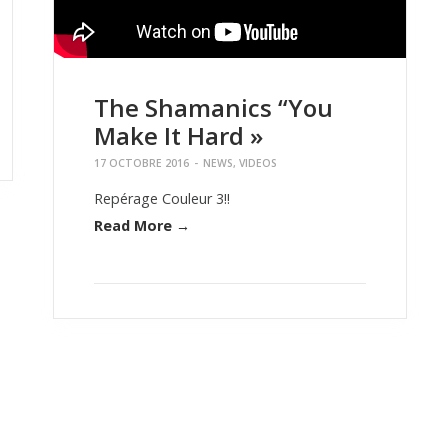
The Shamanics “You
Make It Hard »
17 OCTOBRE 2016
-
NEWS
,
VIDEOS
Repérage Couleur 3!!
Read More →