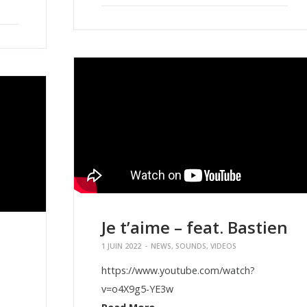
Je t’aime – feat. Bastien
1 JUIN 2022
-
NEWS
,
SOUNDS
,
VIDEOS
https://www.youtube.com/watch?
v=o4X9g5-YE3w