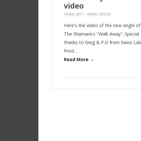
video
19 MAI 2017
-
NEWS
,
VIDEOS
Here's the video of the new single of
The Shamanics "Walk Away". Special
thanks to Greg & P.O from Swiss Lab
Prod…
Read More →