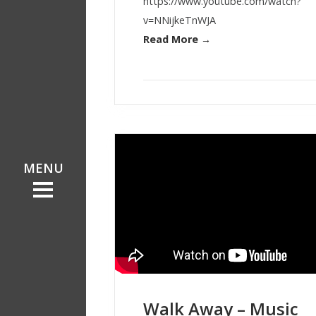
https://www.youtube.com/watch?
v=NNijkeTnWJA
Read More →
ents
ents
Walk Away – Music