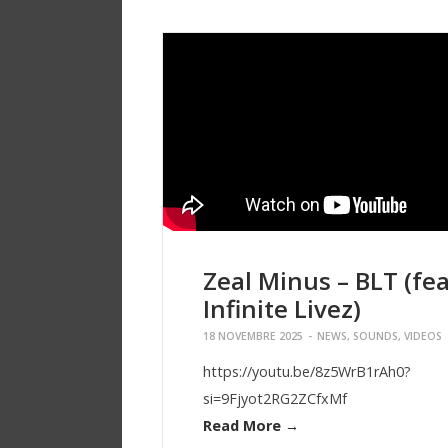
Zeal Minus – BLT (fea
Infinite Livez)
18 NOVEMBRE 2025
-
NEWS
,
SOUNDS
,
VIDEOS
https://youtu.be/8z5WrB1rAh0?
si=9Fjyot2RG2ZCfxMf
Read More →