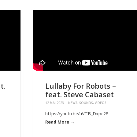
t.
Lullaby For Robots –
feat. Steve Cabaset
12 MAI 2023
-
NEWS
,
SOUNDS
,
VIDEOS
https://youtu.be/uVTB_Dxpc28
Read More →