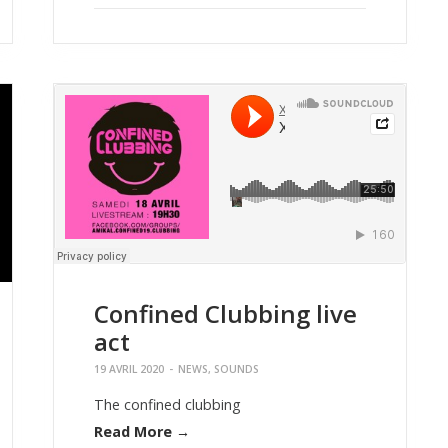
Confined Clubbing live
act
19 AVRIL 2020
-
NEWS
,
SOUNDS
The confined clubbing
Read More →