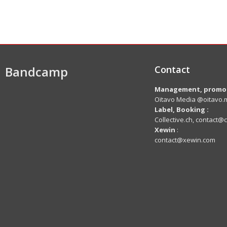
Bandcamp
Contact
Management, promot
Oïtavo Media @oitavo.m
Label,
Booking
:
Collective.ch, contact@c
Xewin
:
contact@xewin.com