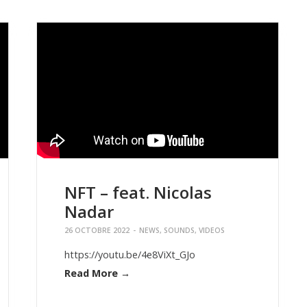
NFT – feat. Nicolas
Nadar
26 OCTOBRE 2022
-
NEWS
,
SOUNDS
,
VIDEOS
https://youtu.be/4e8ViXt_GJo
Read More →