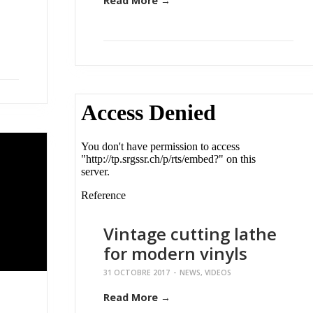
Read More →
Vintage cutting lathe
for modern vinyls
31 OCTOBRE 2017
-
NEWS
,
VIDEOS
Read More →