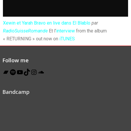
Xewin et Yarah Bravo en live dans El Blablo
par
RadioSuisseRomande
Et l’
interview
from the album
« RETURNING » out now on
iTUNES
Follow me
Bandcamp