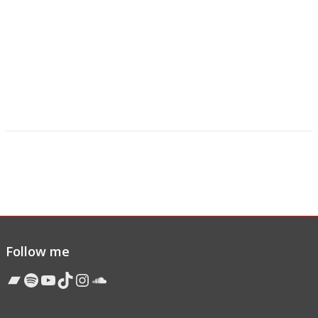
Follow me
Bandcamp
Spotify
YouTube
TikTok
Instagram
Soundcloud