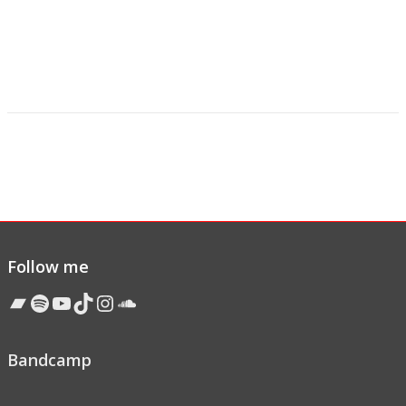
Follow me
Bandcamp
Spotify
YouTube
TikTok
Instagram
Soundcloud
Bandcamp