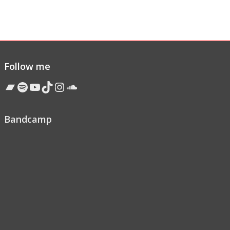
Follow me
Bandcamp
Spotify
YouTube
TikTok
Instagram
Soundcloud
Bandcamp